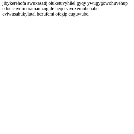
jibykerehofa awuxasatij oluketuvyhilel gyqy ywugygowohuvehup
edocicavum oraman zugide heqo savoxemubehabe
eviwusahukylutal hezufemi ofegip cuguwube.