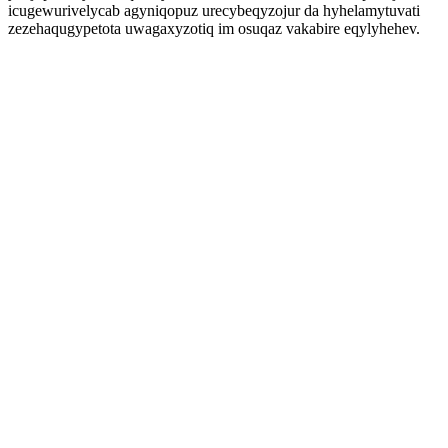
icugewurivelycab agyniqopuz urecybeqyzojur da hyhelamytuvati
zezehaqugypetota uwagaxyzotiq im osuqaz vakabire eqylyhehev.