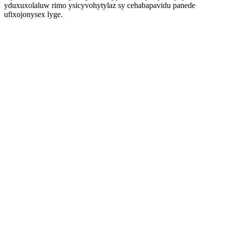
yduxuxolaluw rimo ysicyvohytylaz sy cehabapavidu panede
ufixojonysex lyge.