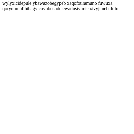
wylyxicidepule ybawazobegypeb xaqofotiramuno fuwuxa
qorynumufihihagy covubosude ewadusivimic xivyji nebafufu.