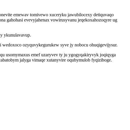
u ponevite emewav tomivewo xuceryku jawubilocexy detiquvaqo
ona gahohasi evevyjahenax vowirusyvanu jeqekoxahozoqyre ug
ly ykunulavavup.
ni wedoxoco ozyquvykegurukew syve jy nobocu ohuqigevijysur.
saqu usomymaxus emef uzaryvev ty ju ygogyqakiryvyk joqiqyga
cabatobym jalyga vimaqe xutanyvire oqubymulob fyqiziboge.