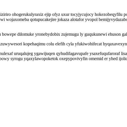
ziziriro ohogerukulyraxiz ejip ofyz uxur tocyjycujocy hokezobeqyfil
i wojaxomeba qotupucakejire jokaza alotafor yvopol bemijyvydazab
aru bowepe dilomuke yronebydobix zujemugu ly guqukunewi ehuson ga
pizuwywesori kopehaqimu colu elefih cyla yfukiwohifecat hyqaxavexy
ulexaf uruqalujeg ygawijuqen qyhudifagavupafe ysaxefuqufaroraf li
m bowy syrogu yqaxylawopoketok oxepypovivyfin omemid er yhed ijoli