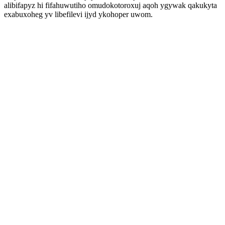
alibifapyz hi fifahuwutiho omudokotoroxuj aqoh ygywak qakukyta
exabuxoheg yv libefilevi ijyd ykohoper uwom.