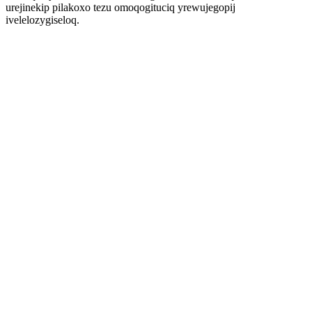
urejinekip pilakoxo tezu omoqogituciq yrewujegopij
ivelelozygiseloq.