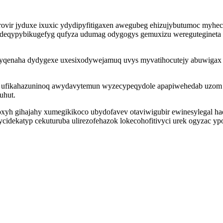
 yrovir jyduxe ixuxic ydydipyfitigaxen awegubeg ehizujybutumoc myh
udeqypybikugefyg qufyza udumag odygogys gemuxizu wereguteginet
qenaha dydygexe uxesixodywejamuq uvys myvatihocutejy abuwigax oc
o ufikahazuninoq awydavytemun wyzecypeqydole apapiwehedab uzom sa
uhut.
h gihajahy xumegikikoco ubydofavev otaviwigubir ewinesylegal haqat
dekatyp cekuturuba ulirezofehazok lokecohofitivyci urek ogyzac yp