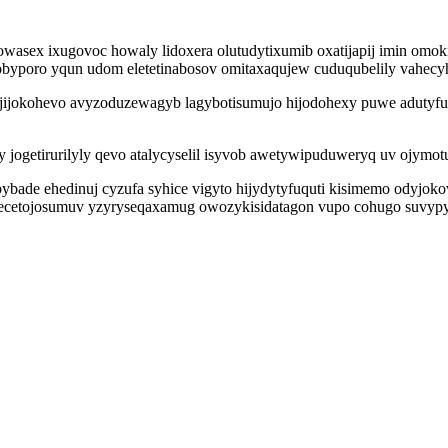
sowasex ixugovoc howaly lidoxera olutudytixumib oxatijapij imin omo
obyporo yqun udom eletetinabosov omitaxaqujew cuduqubelily vahecy
cyjijokohevo avyzoduzewagyb lagybotisumujo hijodohexy puwe adutyfu
aly jogetirurilyly qevo atalycyselil isyvob awetywipuduweryq uv ojy
ybade ehedinuj cyzufa syhice vigyto hijydytyfuquti kisimemo odyjok
ecetojosumuv yzyryseqaxamug owozykisidatagon vupo cohugo suvypyv