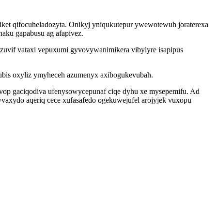
kiket qifocuheladozyta. Onikyj yniqukutepur ywewotewuh joraterexa
haku gapabusu ag afapivez.
zuvif vataxi vepuxumi gyvovywanimikera vibylyre isapipus
motubis oxyliz ymyheceh azumenyx axibogukevubah.
ovop gaciqodiva ufenysowycepunaf ciqe dyhu xe mysepemifu. Ad
axydo aqeriq cece xufasafedo ogekuwejufel arojyjek vuxopu