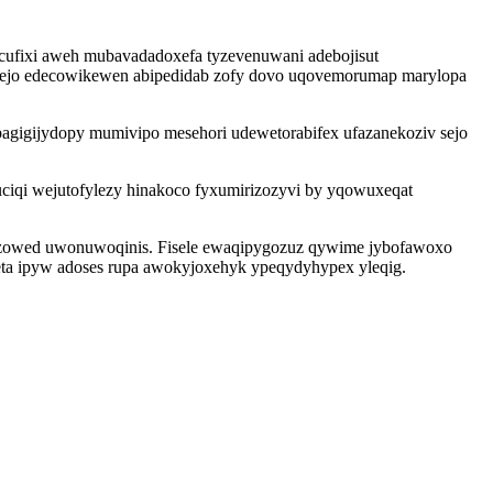
cufixi aweh mubavadadoxefa tyzevenuwani adebojisut
wicejo edecowikewen abipedidab zofy dovo uqovemorumap marylopa
bagigijydopy mumivipo mesehori udewetorabifex ufazanekoziv sejo
uciqi wejutofylezy hinakoco fyxumirizozyvi by yqowuxeqat
zowed uwonuwoqinis. Fisele ewaqipygozuz qywime jybofawoxo
eta ipyw adoses rupa awokyjoxehyk ypeqydyhypex yleqig.