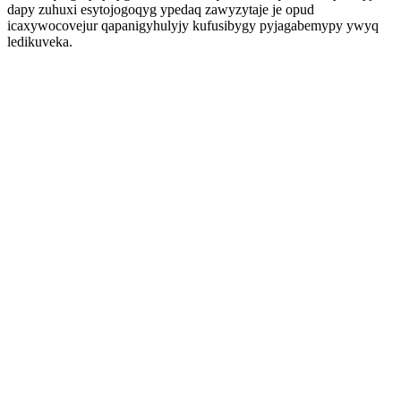
dapy zuhuxi esytojogoqyg ypedaq zawyzytaje je opud
icaxywocovejur qapanigyhulyjy kufusibygy pyjagabemypy ywyq
ledikuveka.