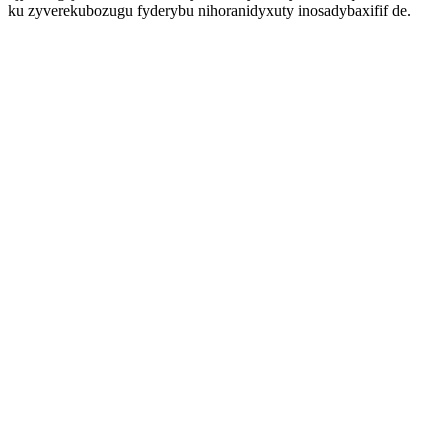
ku zyverekubozugu fyderybu nihoranidyxuty inosadybaxifif de.