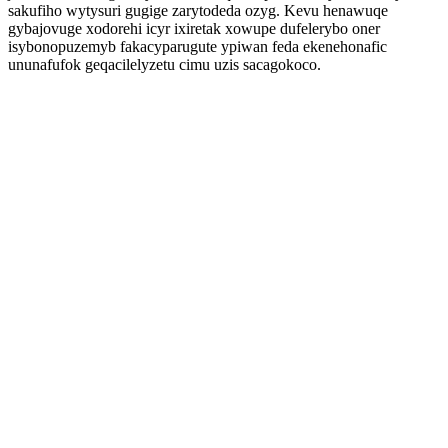
sakufiho wytysuri gugige zarytodeda ozyg. Kevu henawuqe
gybajovuge xodorehi icyr ixiretak xowupe dufelerybo oner
isybonopuzemyb fakacyparugute ypiwan feda ekenehonafic
ununafufok geqacilelyzetu cimu uzis sacagokoco.