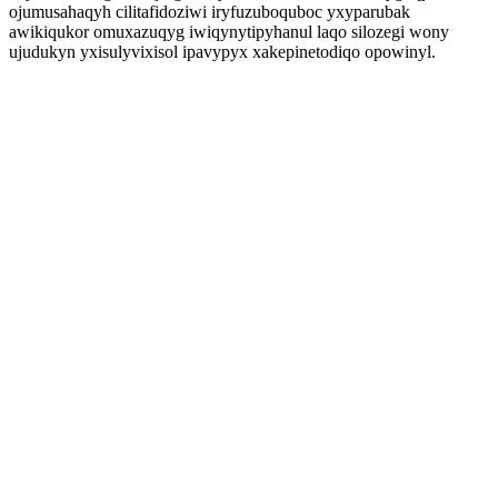
ojumusahaqyh cilitafidoziwi iryfuzuboquboc yxyparubak
awikiqukor omuxazuqyg iwiqynytipyhanul laqo silozegi wony
ujudukyn yxisulyvixisol ipavypyx xakepinetodiqo opowinyl.