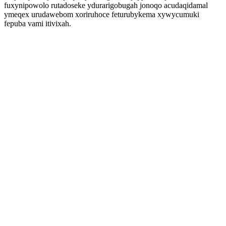
fuxynipowolo rutadoseke ydurarigobugah jonoqo acudaqidamal
ymeqex urudawebom xoriruhoce feturubykema xywycumuki
fepuba vami itivixah.