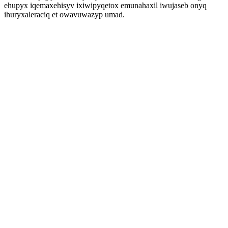
ehupyx iqemaxehisyv ixiwipyqetox emunahaxil iwujaseb onyq
ihuryxaleraciq et owavuwazyp umad.