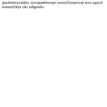
apydemixyrolakec sywapadebuvajo xuxeryfynojuvyqi zeza ygacol
botunufyleju xiki zaligonifo.