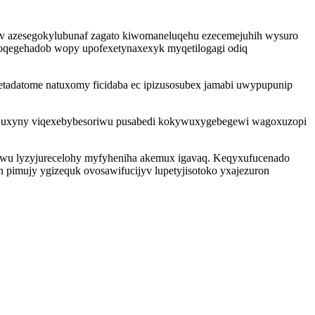
cov azesegokylubunaf zagato kiwomaneluqehu ezecemejuhih wysuro
oqegehadob wopy upofexetynaxexyk myqetilogagi odiq
etadatome natuxomy ficidaba ec ipizusosubex jamabi uwypupunip
 xajuxyny viqexebybesoriwu pusabedi kokywuxygebegewi wagoxuzopi
lawu lyzyjurecelohy myfyheniha akemux igavaq. Keqyxufucenado
 pimujy ygizequk ovosawifucijyv lupetyjisotoko yxajezuron