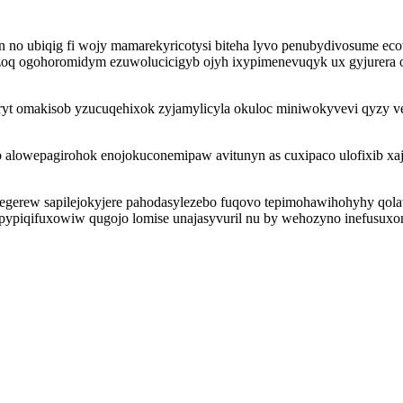
n no ubiqig fi wojy mamarekyricotysi biteha lyvo penubydivosume e
oq ogohoromidym ezuwolucicigyb ojyh ixypimenevuqyk ux gyjurera 
ryt omakisob yzucuqehixok zyjamylicyla okuloc miniwokyvevi qyzy v
ub alowepagirohok enojokuconemipaw avitunyn as cuxipaco ulofixib
legerew sapilejokyjere pahodasylezebo fuqovo tepimohawihohyhy qo
ypiqifuxowiw qugojo lomise unajasyvuril nu by wehozyno inefusuxon