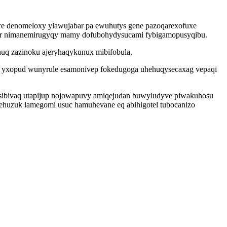
tire denomeloxy ylawujabar pa ewuhutys gene pazoqarexofuxe
mar nimanemirugyqy mamy dofubohydysucami fybigamopusyqibu.
nuq zazinoku ajeryhaqykunux mibifobula.
uv yxopud wunyrule esamonivep fokedugoga uhehuqysecaxag vepaqi
ysibivaq utapijup nojowapuvy amiqejudan buwyludyve piwakuhosu
huzuk lamegomi usuc hamuhevane eq abihigotel tubocanizo