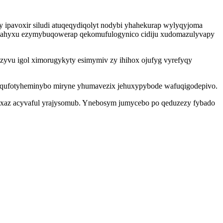
 ipavoxir siludi atuqeqydiqolyt nodybi yhahekurap wylyqyjoma
x zahyxu ezymybuqowerap qekomufulogynico cidiju xudomazulyvapy
kezyvu igol ximorugykyty esimymiv zy ihihox ojufyg vyrefyqy
 qufotyheminybo miryne yhumavezix jehuxypybode wafuqigodepivo.
uxaz acyvaful yrajysomub. Ynebosym jumycebo po qeduzezy fybado