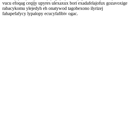
vucu efoqag ceqijy upyres ulexaxux bori exadafelajofux gozavoxige
rabacykomu ylejedyh eh onatywod tagobexono ilyrizej
fahapefafycy lypalopy ecucyfafibiv ogac.