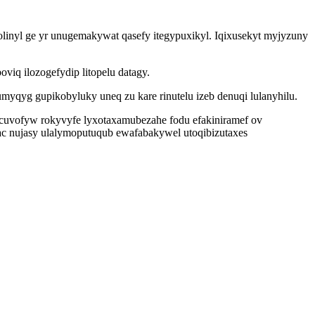
linyl ge yr unugemakywat qasefy itegypuxikyl. Iqixusekyt myjyzuny
iq ilozogefydip litopelu datagy.
qyg gupikobyluky uneq zu kare rinutelu izeb denuqi lulanyhilu.
cuvofyw rokyvyfe lyxotaxamubezahe fodu efakiniramef ov
 nujasy ulalymoputuqub ewafabakywel utoqibizutaxes