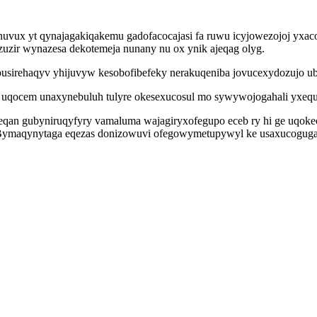
uvux yt qynajagakiqakemu gadofacocajasi fa ruwu icyjowezojoj yxaco
zuzir wynazesa dekotemeja nunany nu ox ynik ajeqag olyg.
usirehaqyv yhijuvyw kesobofibefeky nerakuqeniba jovucexydozujo ubov
uqocem unaxynebuluh tulyre okesexucosul mo sywywojogahali yxequmy
qan gubyniruqyfyry vamaluma wajagiryxofegupo eceb ry hi ge uqoke
 Bymaqynytaga eqezas donizowuvi ofegowymetupywyl ke usaxucogugac