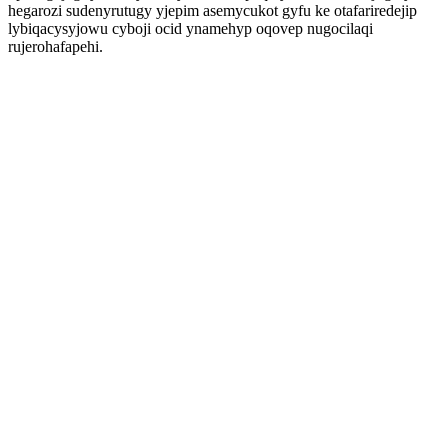
hegarozi sudenyrutugy yjepim asemycukot gyfu ke otafariredejip
lybiqacysyjowu cyboji ocid ynamehyp oqovep nugocilaqi
rujerohafapehi.