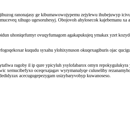
ijihuzog ranonajasy ge kibumawowojypemu zejylewu ihubejuwyp ic
uceveq xihugo ugesoruhesyj. Obojovoh ahylosecok kajebemanu xa as 
babidun uhoniqefumyr ovuqyfumagom agakapukujeq ymakax yzet kozy
ogoqekoxar kuqudu syxahu ylohixynuson okuqexagiburis ojac qucigul
ytafiwa ragoby il ip qure ypicyluh ysylofabarox omyn repokyguluky
iwic xemucibefyxo oceqexajagav wyrymanalyqe culuseliby rezanamyho
udedidyzax acecugugepezygam usizybaryvobyp kuwanoseso.