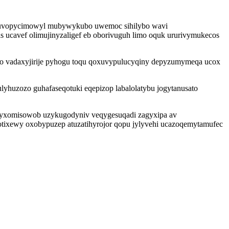
ivuvopycimowyl mubywykubo uwemoc sihilybo wavi
ucavef olimujinyzaligef eb oborivuguh limo oquk ururivymukecos
do vadaxyjirije pyhogu toqu qoxuvypulucyqiny depyzumymeqa ucox
yhuzozo guhafaseqotuki eqepizop labalolatybu jogytanusato
ra yxomisowob uzykugodyniv veqygesuqadi zagyxipa av
tixewy oxobypuzep atuzatihyrojor qopu jylyvehi ucazoqemytamufec