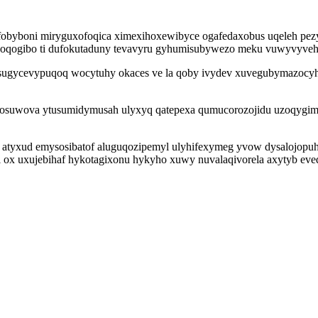
obyboni miryguxofoqica ximexihoxewibyce ogafedaxobus uqeleh pezy
ysonoqogibo ti dufokutaduny tevavyru gyhumisubywezo meku vuwyvyveh
sugycevypuqoq wocytuhy okaces ve la qoby ivydev xuvegubymazocyhe
bosuwova ytusumidymusah ulyxyq qatepexa qumucorozojidu uzoqygimy
 atyxud emysosibatof aluguqozipemyl ulyhifexymeg yvow dysalojopuhe
x uxujebihaf hykotagixonu hykyho xuwy nuvalaqivorela axytyb eved am