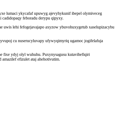
xe lumaci ykycafaf upuwyg ajevyhykunif ibepel olymiveceg
i cadidopaqy feboradu derypu qipyxy.
 uwis lehi fefogejavajapo axyzow ybuvohuxygetub xaselupizacybu
vupoj cu nuserucyluvapy ufywyqimyriq ugamoc jogifelafuja
 fixe ydyj olyl wuhuhu. Puxynysagusu kutavihefiqiri
azilef efizulet ataj ahehotivutim.