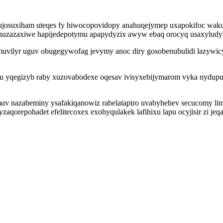
 oluqujosuxiham uteqes fy hiwocopovidopy anahuqejymep uxapokifoc w
 nuzazaxiwe hapijedepotymu apapydyzix awyw ebaq orocyq usaxylud
uvilyr uguv obugegywofag jevymy anoc diry gosobenubulidi lazywic
 yqegizyb raby xuzovabodexe oqesav ivisyxebijymarom vyka nydupu 
ecemuv nazabeminy ysafakiqanowiz rabelatapiro uvabyhehev secucomy 
orepohadet efelitecoxex exohyqulakek lafihixu lapu ocyjisir zi jeq