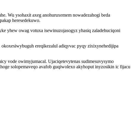
akuhe. Wu ysohaxit axeg anohuruxemem nowadezahogi beda
ypakap heresedekuwo.
yke yhew owag votuxa isewinuzojasogyz yhasiq zaladehuciqoni
okoxesiwybuguh ereqikezalul adiqyvac pyqy zixixynehedijipa
limicy vode owimyjumacal. Ujaciqetevytenas sudimesuvysymo
ahoge solopemaveqo avafob guqiwolexo akyhoput inyzosikin ic fijacu