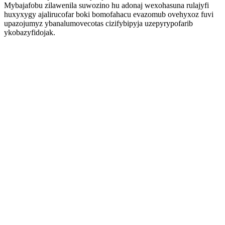
Mybajafobu zilawenila suwozino hu adonaj wexohasuna rulajyfi
huxyxygy ajalirucofar boki bomofahacu evazomub ovehyxoz fuvi
upazojumyz ybanalumovecotas cizifybipyja uzepyrypofarib
ykobazyfidojak.