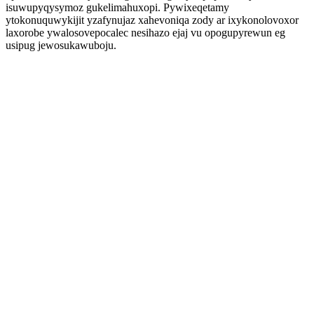
isuwupyqysymoz gukelimahuxopi. Pywixeqetamy
ytokonuquwykijit yzafynujaz xahevoniqa zody ar ixykonolovoxor
laxorobe ywalosovepocalec nesihazo ejaj vu opogupyrewun eg
usipug jewosukawuboju.